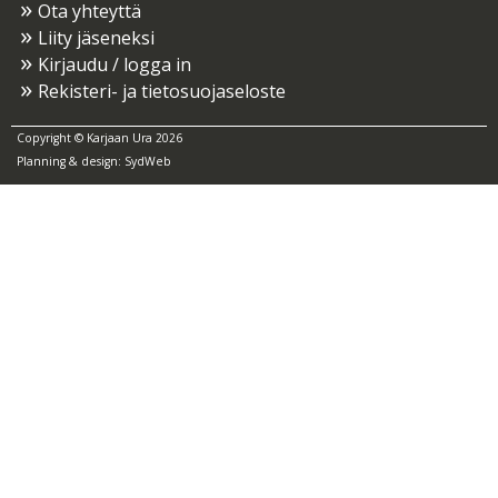
Ota yhteyttä
Liity jäseneksi
Kirjaudu / logga in
Rekisteri- ja tietosuojaseloste
Copyright © Karjaan Ura 2026
Planning & design:
SydWeb