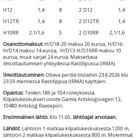
H12
1,4
8
2
D12
1,4
H12TR
1,4
8
2
D12TR
1,4
H10RR
2,1/1,6
5
2
D10RR
2,1/1,6
Osanottomaksut:
H/D18-20 maksu 20 euroa, H/D16-
H/D14 maksu 14 euroa, H/D13-H/D10RR maksu 10
euroa, muut sarjat 24 euroa. Maksettava
ilmoittautumisen yhteydessä Rastilipussa (IRMA).
Ilmoittautuminen:
Oltava perillä tiistaihin 23.6.2026 klo
23.59 mennessä Rastilippua (IRMA) käyttäen.
Opastus:
Teiden 186 ja 104 risteyksestä.
Kilpailukeskuksen osoite Gamla Antskogsvägen 12,
10480 Antskog Raasepori.
Ensimmäinen lähtö:
Klo 11.00,
lähtöajat arvotaan.
Lähdöt:
Lähtöön 1 matkaa kilpailukeskuksesta 1200 m,
lähtöön 2 matkaa kilpailukeskuksesta 800 m. Molemmat