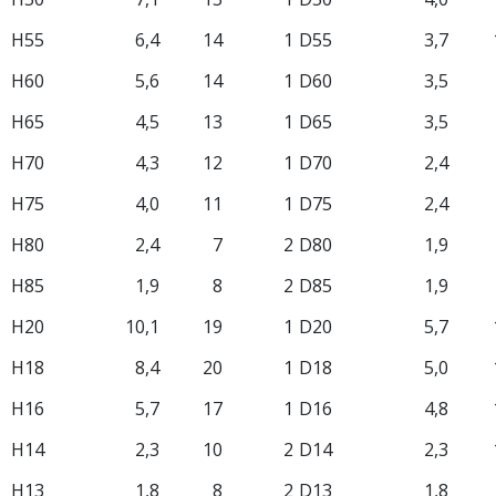
H55
6,4
14
1
D55
3,7
H60
5,6
14
1
D60
3,5
H65
4,5
13
1
D65
3,5
H70
4,3
12
1
D70
2,4
H75
4,0
11
1
D75
2,4
H80
2,4
7
2
D80
1,9
H85
1,9
8
2
D85
1,9
H20
10,1
19
1
D20
5,7
H18
8,4
20
1
D18
5,0
H16
5,7
17
1
D16
4,8
H14
2,3
10
2
D14
2,3
H13
1,8
8
2
D13
1,8