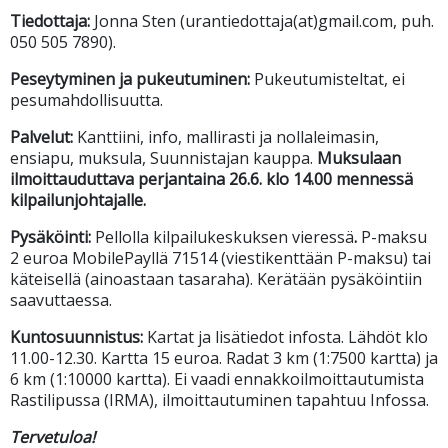
Tiedottaja:
Jonna Sten (urantiedottaja(at)gmail.com, puh.
050 505 7890).
Peseytyminen ja pukeutuminen:
Pukeutumisteltat, ei
pesumahdollisuutta.
Palvelut:
Kanttiini, info, mallirasti ja nollaleimasin,
ensiapu, muksula, Suunnistajan kauppa.
Muksulaan
ilmoittauduttava perjantaina 26.6. klo 14.00 mennessä
kilpailunjohtajalle.
Pysäköinti:
Pellolla kilpailukeskuksen vieressä
.
P-maksu
2 euroa MobilePayllä 71514 (viestikenttään P-maksu) tai
käteisellä (ainoastaan tasaraha). Kerätään pysäköintiin
saavuttaessa.
Kuntosuunnistus:
Kartat ja lisätiedot infosta. Lähdöt klo
11.00-12.30. Kartta 15 euroa. Radat 3 km (1:7500 kartta) ja
6 km (1:10000 kartta). Ei vaadi ennakkoilmoittautumista
Rastilipussa (IRMA), ilmoittautuminen tapahtuu Infossa.
Tervetuloa!