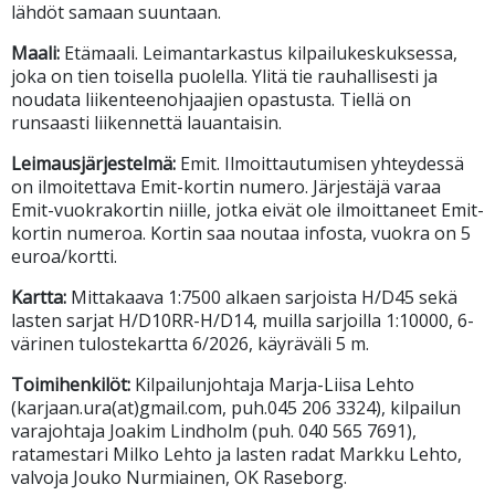
lähdöt samaan suuntaan.
Maali:
Etämaali. Leimantarkastus kilpailukeskuksessa,
joka on tien toisella puolella. Ylitä tie rauhallisesti ja
noudata liikenteenohjaajien opastusta. Tiellä on
runsaasti liikennettä lauantaisin.
Leimausjärjestelmä:
Emit. Ilmoittautumisen yhteydessä
on ilmoitettava Emit-kortin numero. Järjestäjä varaa
Emit-vuokrakortin niille, jotka eivät ole ilmoittaneet Emit-
kortin numeroa. Kortin saa noutaa infosta, vuokra on 5
euroa/kortti.
Kartta:
Mittakaava 1:7500 alkaen sarjoista H/D45 sekä
lasten sarjat H/D10RR-H/D14, muilla sarjoilla 1:10000, 6-
värinen tulostekartta 6/2026, käyräväli 5 m.
Toimihenkilöt:
Kilpailunjohtaja Marja-Liisa Lehto
(karjaan.ura(at)gmail.com, puh.045 206 3324), kilpailun
varajohtaja Joakim Lindholm (puh. 040 565 7691),
ratamestari Milko Lehto ja lasten radat Markku Lehto,
valvoja Jouko Nurmiainen, OK Raseborg.