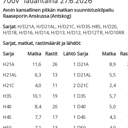
700v” lauantaina 27.6.2026
Avoin kansallinen pitkän matkan suunnistuskilpailu
Raaseporin Anskussa (Antskog)
Sarjat:
H/D21A, H/D21AL, H/D21C, H/D35-H85, H/D20,
H/D18, H/D16, H/D14, H/D13, H/D12, H/D12TR, H/D10RR
Sarjat, matkat, rastimäärät ja lähdöt:
Sarja
Matka
Rastit
Lähtö
Sarja
Matka
Ras
H21A
11,6
26
1
D21A
8,9
H21AL
6,3
13
1
D21AL
5,5
H21C
4,0
11
2
D21C
2,4
H35
10,1
19
1
D35
5,7
H40
8,4
20
1
D40
5,0
H45
7,7
17
1
D45
4,3
H50
7,1
13
1
D50
4,0