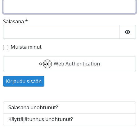
Salasana
*
Näyt
Muista minut
Web Authentication
Kirjaudu sisään
Salasana unohtunut?
Käyttäjätunnus unohtunut?