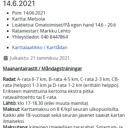
14.6.2021
Pvm:
14.06.2021
Kartta:
Metsola
Lisätietoa:
Omatoimiset/På egen hand 14.6 - 20.6
Ratamestari:
Markku Lehto
Yhteystiedot:
040 8447864
Karttalaatikko / Kartlådan
Julkaistu: 21 tammikuu 2021
Maanantairastit / Måndagsträningar
Radat:
A-rata 6-7 km, B-rata 4-5 km, C-rata 2-3 km, CB-
rata (helppo) 1-3 km ja D-rata 1-2 km (erittäin helppo).
Erikseen mainittuina kertoina ekstra pitkä
ratavaihtoehto tai E-rata.
Lähtö:
klo 17-18.30 (ellei muuta mainita)
Maksut:
Karttamaksu on 8 €/kpl seuran ulkopuolisilta.
Kaikki alle 18-vuotiaat sekä seuran jäsenet saavat kartan
ilmaiseksi.
Maksutapa:
käteinen (mielellään tasaraha), Smartum- ja