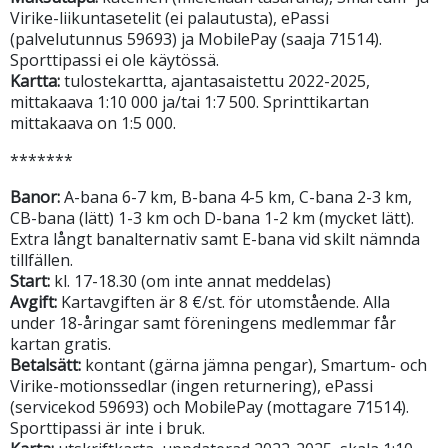
Virike-liikuntasetelit (ei palautusta), ePassi
(palvelutunnus 59693) ja MobilePay (saaja 71514).
Sporttipassi ei ole käytössä.
Kartta:
tulostekartta, ajantasaistettu 2022-2025,
mittakaava 1:10 000 ja/tai 1:7 500. Sprinttikartan
mittakaava on 1:5 000.
*******
Banor:
A-bana 6-7 km, B-bana 4-5 km, C-bana 2-3 km,
CB-bana (lätt) 1-3 km och D-bana 1-2 km (mycket lätt).
Extra långt banalternativ samt E-bana vid skilt nämnda
tillfällen.
Start:
kl. 17-18.30 (om inte annat meddelas)
Avgift:
Kartavgiften är 8 €/st. för utomstående. Alla
under 18-åringar samt föreningens medlemmar får
kartan gratis.
Betalsätt:
kontant (gärna jämna pengar), Smartum- och
Virike-motionssedlar (ingen returnering), ePassi
(servicekod 59693) och MobilePay (mottagare 71514).
Sporttipassi är inte i bruk.