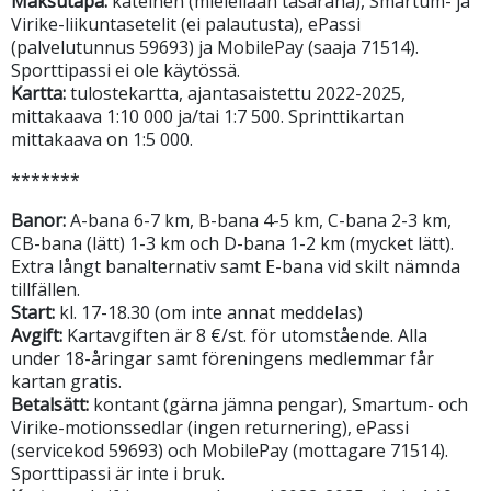
Maksutapa:
käteinen (mielellään tasaraha), Smartum- ja
Virike-liikuntasetelit (ei palautusta), ePassi
(palvelutunnus 59693) ja MobilePay (saaja 71514).
Sporttipassi ei ole käytössä.
Kartta:
tulostekartta, ajantasaistettu 2022-2025,
mittakaava 1:10 000 ja/tai 1:7 500. Sprinttikartan
mittakaava on 1:5 000.
*******
Banor:
A-bana 6-7 km, B-bana 4-5 km, C-bana 2-3 km,
CB-bana (lätt) 1-3 km och D-bana 1-2 km (mycket lätt).
Extra långt banalternativ samt E-bana vid skilt nämnda
tillfällen.
Start:
kl. 17-18.30 (om inte annat meddelas)
Avgift:
Kartavgiften är 8 €/st. för utomstående. Alla
under 18-åringar samt föreningens medlemmar får
kartan gratis.
Betalsätt:
kontant (gärna jämna pengar), Smartum- och
Virike-motionssedlar (ingen returnering), ePassi
(servicekod 59693) och MobilePay (mottagare 71514).
Sporttipassi är inte i bruk.