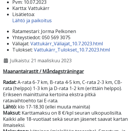
Pvm:
10.07.2023
Kartta:
Vattukärr
Lisätietoa:
Lähtö ja paikoitus
Ratamestari:
Jorma Pelkonen
Yhteystiedot:
050 569 3075
Väliajat:
Vattukärr_Väliajat_10.7.2023.html
Tulokset:
Vattukärr_Tulokset_10.7.2023.html
Julkaistu: 21 maaliskuu 2023
Maanantairastit / Måndagsträningar
Radat:
A-rata 6-7 km, B-rata 4-5 km, C-rata 2-3 km, CB-
rata (helppo) 1-3 km ja D-rata 1-2 km (erittäin helppo).
Erikseen mainittuina kertoina ekstra pitkä
ratavaihtoehto tai E-rata.
Lähtö:
klo 17-18.30 (ellei muuta mainita)
Maksut:
Karttamaksu on 8 €/kpl seuran ulkopuolisilta.
Kaikki alle 18-vuotiaat sekä seuran jäsenet saavat kartan
ilmaiseksi.