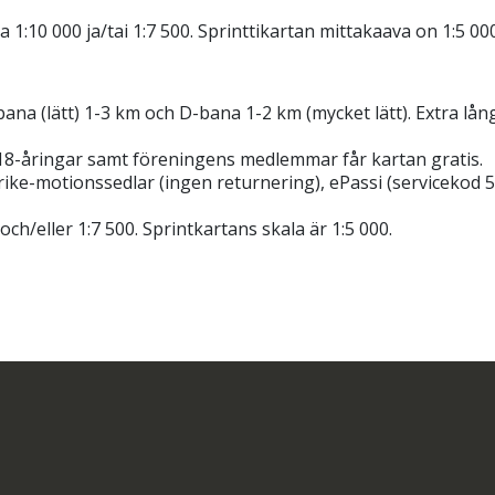
 1:10 000 ja/tai 1:7 500. Sprinttikartan mittakaava on 1:5 000
a (lätt) 1-3 km och D-bana 1-2 km (mycket lätt). Extra långt
 18-åringar samt föreningens medlemmar får kartan gratis.
ke-motionssedlar (ingen returnering), ePassi (servicekod 5
ch/eller 1:7 500. Sprintkartans skala är 1:5 000.