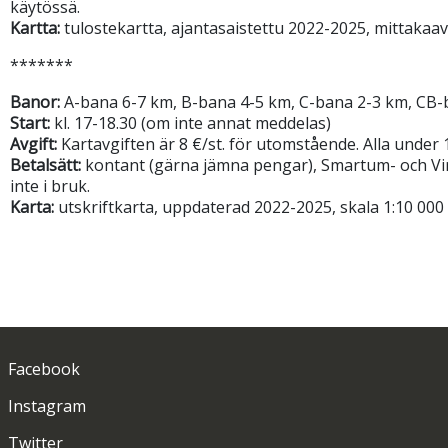
käytössä.
Kartta:
tulostekartta, ajantasaistettu 2022-2025, mittakaava
*******
Banor:
A-bana 6-7 km, B-bana 4-5 km, C-bana 2-3 km, CB-ban
Start:
kl. 17-18.30 (om inte annat meddelas)
Avgift:
Kartavgiften är 8 €/st. för utomstående. Alla under
Betalsätt:
kontant (gärna jämna pengar), Smartum- och Viri
inte i bruk.
Karta:
utskriftkarta, uppdaterad 2022-2025, skala 1:10 000 o
Facebook
Instagram
Twitter