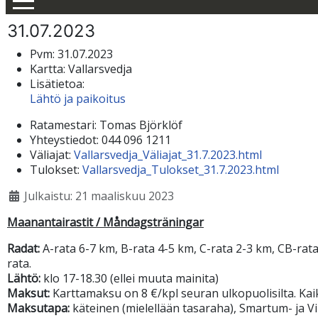
31.07.2023
Pvm:
31.07.2023
Kartta:
Vallarsvedja
Lisätietoa:
Lähtö ja paikoitus
Ratamestari:
Tomas Björklöf
Yhteystiedot:
044 096 1211
Väliajat:
Vallarsvedja_Väliajat_31.7.2023.html
Tulokset:
Vallarsvedja_Tulokset_31.7.2023.html
Julkaistu: 21 maaliskuu 2023
Maanantairastit / Måndagsträningar
Radat:
A-rata 6-7 km, B-rata 4-5 km, C-rata 2-3 km, CB-rata 
rata.
Lähtö:
klo 17-18.30 (ellei muuta mainita)
Maksut:
Karttamaksu on 8 €/kpl seuran ulkopuolisilta. Kaik
Maksutapa:
käteinen (mielellään tasaraha), Smartum- ja Vir