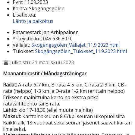
Pvm:
11.09.2023
Kartta:
Skogängsgölen
Lisätietoa:
Lähtö ja paikoitus
Ratamestari:
Jan Arhippainen
Yhteystiedot:
045 636 8010
Väliajat:
Skogängsgölen_Väliajat_11.9.2023.html
Tulokset:
Skogängsgölen_Tulokset_11.9.2023.html
Julkaistu: 21 maaliskuu 2023
Maanantairastit / Måndagsträningar
Radat:
A-rata 6-7 km, B-rata 4-5 km, C-rata 2-3 km, CB-
rata (helppo) 1-3 km ja D-rata 1-2 km (erittäin helppo).
Erikseen mainittuina kertoina ekstra pitkä
ratavaihtoehto tai E-rata.
Lähtö:
klo 17-18.30 (ellei muuta mainita)
Maksut:
Karttamaksu on 8 €/kpl seuran ulkopuolisilta.
Kaikki alle 18-vuotiaat sekä seuran jäsenet saavat kartan
ilmaiseksi.