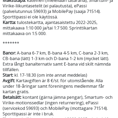
Maksutapa:
käteinen (mielellään tasaraha), Smartum- ja
Virike-liikuntasetelit (ei palautusta), ePassi
(palvelutunnus 59693) ja MobilePay (saaja 71514).
Sporttipassi ei ole käytössä.
Kartta:
tulostekartta, ajantasaistettu 2022-2025,
mittakaava 1:10 000 ja/tai 1:7 500. Sprinttikartan
mittakaava on 1:5 000.
*******
Banor:
A-bana 6-7 km, B-bana 4-5 km, C-bana 2-3 km,
CB-bana (lätt) 1-3 km och D-bana 1-2 km (mycket lätt).
Extra långt banalternativ samt E-bana vid skilt nämnda
tillfällen.
Start:
kl. 17-18.30 (om inte annat meddelas)
Avgift:
Kartavgiften är 8 €/st. för utomstående. Alla
under 18-åringar samt föreningens medlemmar får
kartan gratis.
Betalsätt:
kontant (gärna jämna pengar), Smartum- och
Virike-motionssedlar (ingen returnering), ePassi
(servicekod 59693) och MobilePay (mottagare 71514).
Sporttipassi är inte i bruk.