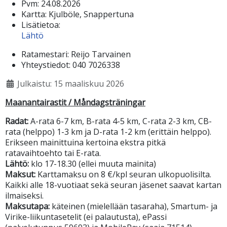
Pvm:
24.08.2026
Kartta:
Kjulböle, Snappertuna
Lisätietoa:
Lähtö
Ratamestari:
Reijo Tarvainen
Yhteystiedot:
040 7026338
Julkaistu: 15 maaliskuu 2026
Maanantairastit / Måndagsträningar
Radat:
A-rata 6-7 km, B-rata 4-5 km, C-rata 2-3 km, CB-
rata (helppo) 1-3 km ja D-rata 1-2 km (erittäin helppo).
Erikseen mainittuina kertoina ekstra pitkä
ratavaihtoehto tai E-rata.
Lähtö:
klo 17-18.30 (ellei muuta mainita)
Maksut:
Karttamaksu on 8 €/kpl seuran ulkopuolisilta.
Kaikki alle 18-vuotiaat sekä seuran jäsenet saavat kartan
ilmaiseksi.
Maksutapa:
käteinen (mielellään tasaraha), Smartum- ja
Virike-liikuntasetelit (ei palautusta), ePassi