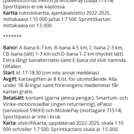
(palvelutunnus 59693) ja MobilePay (saaja 71514).
Sporttipassi ei ole käytössä.
Kartta:
tulostekartta, ajantasaistettu 2022-2025,
mittakaava 1:10 000 ja/tai 1:7 500. Sprinttikartan
mittakaava on 1:5 000.
*******
Banor:
A-bana 6-7 km, B-bana 4-5 km, C-bana 2-3 km,
CB-bana (lätt) 1-3 km och D-bana 1-2 km (mycket lätt).
Extra långt banalternativ samt E-bana vid skilt nämnda
tillfällen.
Start:
kl. 17-18.30 (om inte annat meddelas)
Avgift:
Kartavgiften är 8 €/st. för utomstående. Alla
under 18-åringar samt föreningens medlemmar får
kartan gratis.
Betalsätt:
kontant (gärna jämna pengar), Smartum- och
Virike-motionssedlar (ingen returnering), ePassi
(servicekod 59693) och MobilePay (mottagare 71514).
Sporttipassi är inte i bruk.
Karta:
utskriftkarta, uppdaterad 2022-2025, skala 1:10
000 och/eller 1:7 500. Sprintkartans skala är 1:5 000.