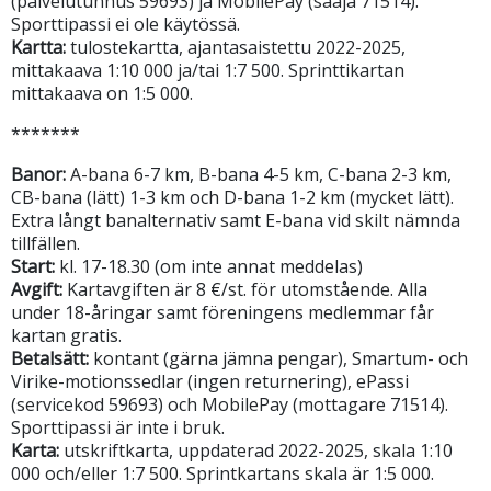
(palvelutunnus 59693) ja MobilePay (saaja 71514).
Sporttipassi ei ole käytössä.
Kartta:
tulostekartta, ajantasaistettu 2022-2025,
mittakaava 1:10 000 ja/tai 1:7 500. Sprinttikartan
mittakaava on 1:5 000.
*******
Banor:
A-bana 6-7 km, B-bana 4-5 km, C-bana 2-3 km,
CB-bana (lätt) 1-3 km och D-bana 1-2 km (mycket lätt).
Extra långt banalternativ samt E-bana vid skilt nämnda
tillfällen.
Start:
kl. 17-18.30 (om inte annat meddelas)
Avgift:
Kartavgiften är 8 €/st. för utomstående. Alla
under 18-åringar samt föreningens medlemmar får
kartan gratis.
Betalsätt:
kontant (gärna jämna pengar), Smartum- och
Virike-motionssedlar (ingen returnering), ePassi
(servicekod 59693) och MobilePay (mottagare 71514).
Sporttipassi är inte i bruk.
Karta:
utskriftkarta, uppdaterad 2022-2025, skala 1:10
000 och/eller 1:7 500. Sprintkartans skala är 1:5 000.