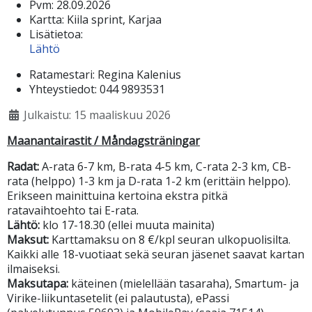
Pvm:
28.09.2026
Kartta:
Kiila sprint, Karjaa
Lisätietoa:
Lähtö
Ratamestari:
Regina Kalenius
Yhteystiedot:
044 9893531
Julkaistu: 15 maaliskuu 2026
Maanantairastit / Måndagsträningar
Radat:
A-rata 6-7 km, B-rata 4-5 km, C-rata 2-3 km, CB-
rata (helppo) 1-3 km ja D-rata 1-2 km (erittäin helppo).
Erikseen mainittuina kertoina ekstra pitkä
ratavaihtoehto tai E-rata.
Lähtö:
klo 17-18.30 (ellei muuta mainita)
Maksut:
Karttamaksu on 8 €/kpl seuran ulkopuolisilta.
Kaikki alle 18-vuotiaat sekä seuran jäsenet saavat kartan
ilmaiseksi.
Maksutapa:
käteinen (mielellään tasaraha), Smartum- ja
Virike-liikuntasetelit (ei palautusta), ePassi